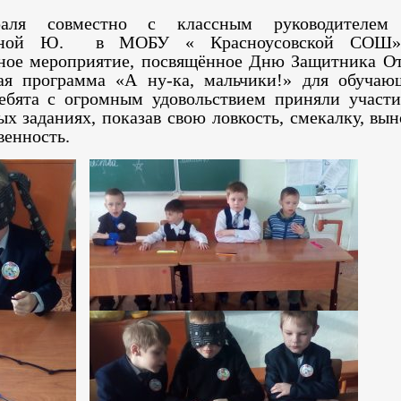
аля совместно с классным руководителем
евной Ю. в МОБУ « Красноусовской СОШ»
ное мероприятие, посвящённое Дню Защитника От
ая программа «А ну-ка, мальчики!» для обучаю
Ребята с огромным удовольствием приняли участи
х заданиях, показав свою ловкость, смекалку, вы
венность.