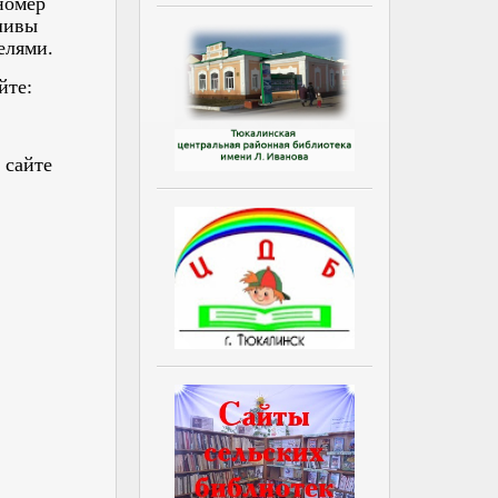
номер
шивы
елями.
йте:
 сайте