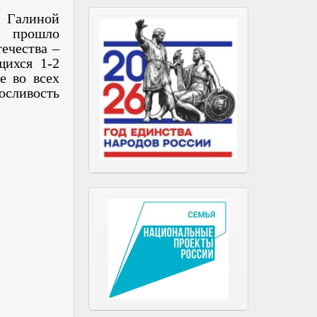
 Галиной
 прошло
ечества –
щихся 1-2
е во всех
носливость