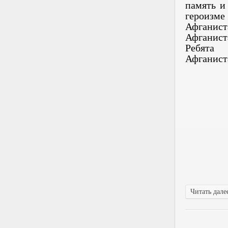
память и
героизме
Афганис
Афганист
Ребята 
Афганист
Читать далее