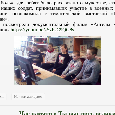
 боль», для ребят было рассказано о мужестве, ст
 наших солдат, принимавших участие в военных
тане, познакомила с тематической выставкой 
ан».
посмотрели документальный фильм «Ангелы х
ан»-
https://youtu.be/-SzhsC9QG8s
...
Нет комментариев
Час памяти » Ты выстоял, велик