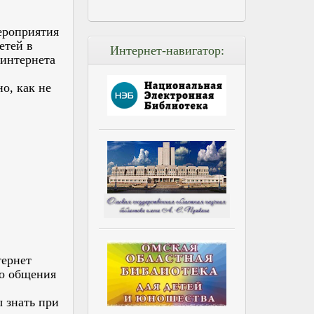
ероприятия
етей в
Интернет-навигатор:
 интернета
о, как не
тернет
то общения
 знать при