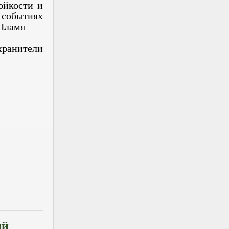
ойкости и
 событиях
«Пламя —
ранители
ий